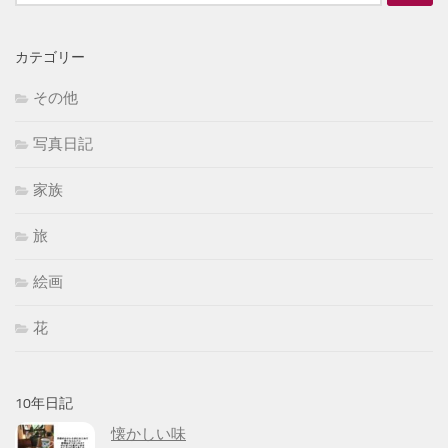
索:
カテゴリー
その他
写真日記
家族
旅
絵画
花
10年日記
懐かしい味