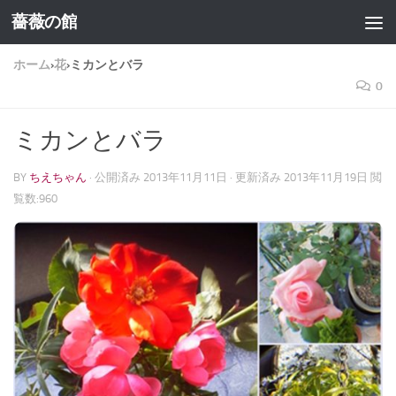
薔薇の館
コンテンツへスキップ
ホーム
›
花
›
ミカンとバラ
0
ミカンとバラ
BY
ちえちゃん
· 公開済み
2013年11月11日
· 更新済み
2013年11月19日
閲
覧数:960