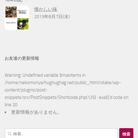
懐かしい味
2013年8月7日(水)
お友達の更新情報
Warning
: Undefined variable $maxitems in
/home/nekomoriya/hughughag.net/public_html/otake/wp-
content/plugins/post-
snippets/src/PostSnippets/Shortcode.php(125) : eval()'d code
on
line
20
更新情報がありません。
検