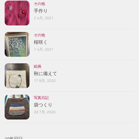
その他
手作り
2 4月, 2021
その他
桜咲く
1 4月, 2021
絵画
秋に備えて
17 9月, 2020
写真日記
袋つくり
20 7月, 2020
10年日記