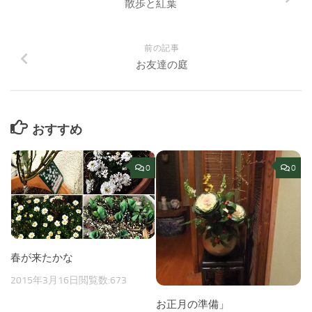
散歩と紅葉
前の記事
お友達の庭
おすすめ
0
0
春が来たかな
2015年3月16日
閲覧数:673
お正月の準備」