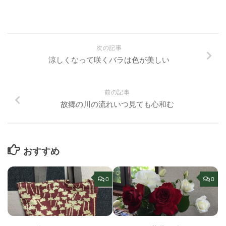
次の記事
涼しくなって咲くバラは色が美しい
前の記事
故郷の川の流れいつ見ても心和む
おすすめ
0
0