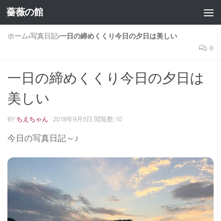
薔薇の館
コンテンツへスキップ
ホーム
›
写真日記
›
一日の締めくくり今日の夕日は美しい
0
一日の締めくくり今日の夕日は
美しい
BY
ちえちゃん
·
2018年9月5日
閲覧数:10
今日の写真日記～♪