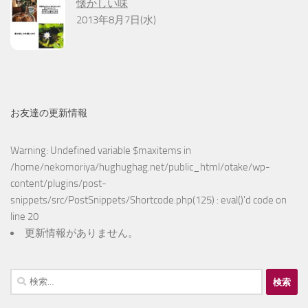
懐かしい味
2013年8月7日(水)
お友達の更新情報
Warning
: Undefined variable $maxitems in
/home/nekomoriya/hughughag.net/public_html/otake/wp-
content/plugins/post-
snippets/src/PostSnippets/Shortcode.php(125) : eval()'d code
on
line
20
更新情報がありません。
検
索: