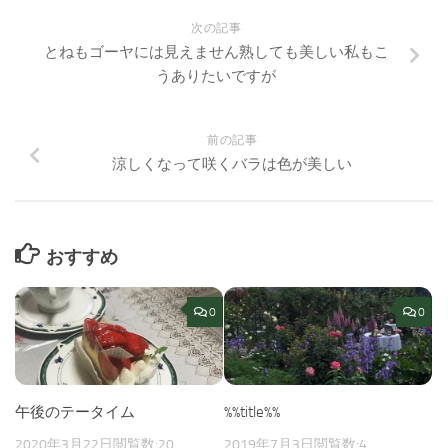
次の記事
とねもゴーヤには見えません熟しても美しい私もこ
うありたいですが
前の記事
涼しくなって咲くバラは色が美しい
おすすめ
0
0
午後のテータイム
%%title%%
2020年3月22日
閲覧数:20
2019年7月3日
閲覧数:4