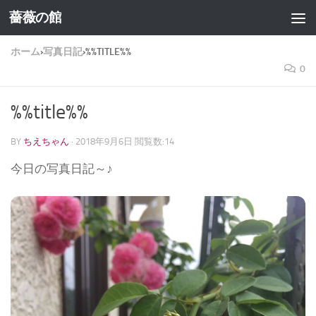
薔薇の館
コンテンツへスキップ
ホーム
›
写真日記
›
%%TITLE%%
0
%%title%%
BY
ちえちゃん
·
2018年9月6日
閲覧数:14
今日の写真日記～♪