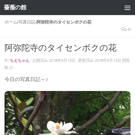
薔薇の館
コンテンツへスキップ
ホーム
›
写真日記
›
阿弥陀寺のタイセンボクの花
0
阿弥陀寺のタイセンボクの花
BY
ちえちゃん
· 公開済み
2018年9月13日
· 更新済み
2018年9月13日
閲覧
数:31
今日の写真日記～♪