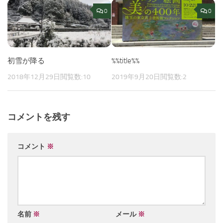
0
0
初雪が降る
%%title%%
2018年12月29日
閲覧数:10
2019年9月20日
閲覧数:2
コメントを残す
コメント
※
名前
※
メール
※