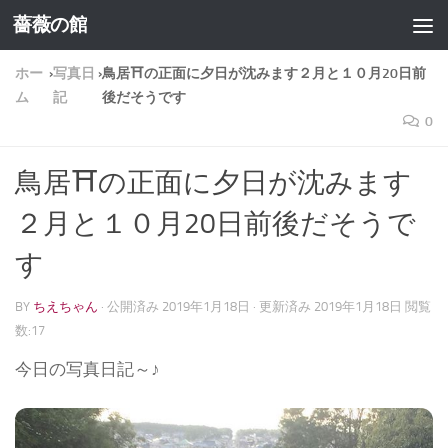
薔薇の館
コンテンツへスキップ
ホー
›
写真日
›
鳥居⛩の正面に夕日が沈みます２月と１０月20日前
ム
記
後だそうです
0
鳥居⛩の正面に夕日が沈みます
２月と１０月20日前後だそうで
す
BY
ちえちゃん
· 公開済み
2019年1月18日
· 更新済み
2019年1月18日
閲覧
数:17
今日の写真日記～♪