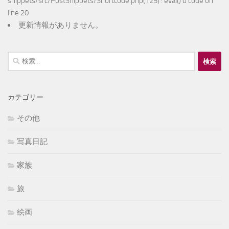
snippets/src/PostSnippets/Shortcode.php(125) : eval()'d code
on
line
20
更新情報がありません。
検
索:
カテゴリー
その他
写真日記
家族
旅
絵画