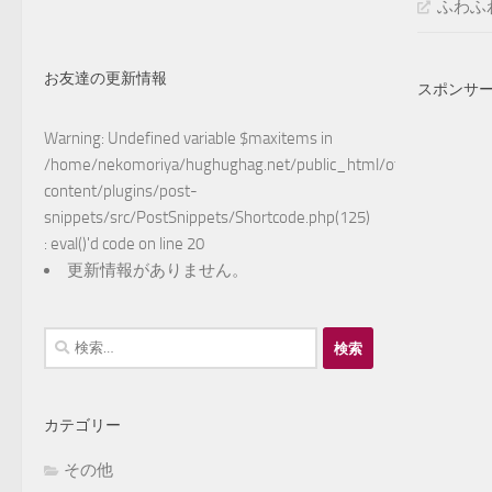
ふわふ
お友達の更新情報
スポンサ
Warning
: Undefined variable $maxitems in
/home/nekomoriya/hughughag.net/public_html/otake/wp-
content/plugins/post-
snippets/src/PostSnippets/Shortcode.php(125)
: eval()'d code
on line
20
更新情報がありません。
検
索:
カテゴリー
その他