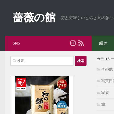
コンテンツへスキップ
薔薇の館
花と美味しいものと旅の思い
SNS
続き
検
カテゴリ
索:
その他
写真日
家族
旅