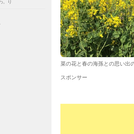
わ。り
ー
菜の花と春の海孫との思い出
スポンサー