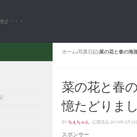
出と・・・
ホーム
›
写真日記
›
菜の花と春の海
ー
菜の花と春
記
憶たどりま
BY
ちえちゃん
· 公開済み
2019年3月2
スポンサー