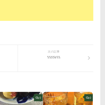
次の記事
%%title%%
0
0