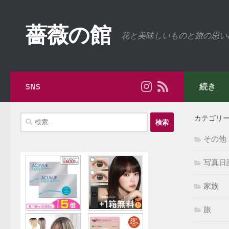
コンテンツへスキップ
薔薇の館
花と美味しいものと旅の思い
SNS
続き
検
カテゴリ
索:
その他
写真日
家族
旅