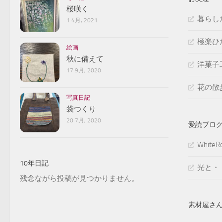
桜咲く
暮らし
1 4月, 2021
極楽ひ
絵画
秋に備えて
洋菓子
17 9月, 2020
花の散
写真日記
袋つくり
20 7月, 2020
愛読ブロ
White
10年日記
光と・
残念ながら投稿が見つかりません。
素材屋さ