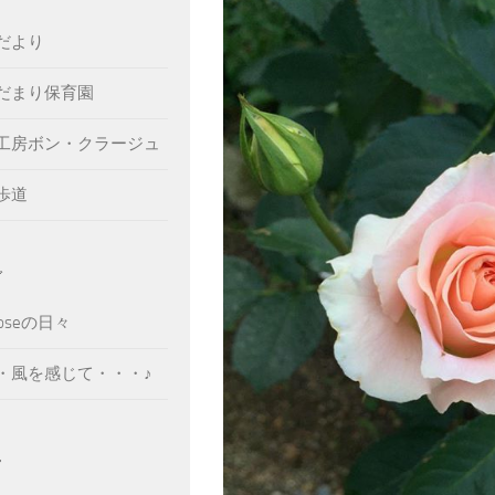
だより
だまり保育園
工房ボン・クラージュ
歩道
グ
Roseの日々
・風を感じて・・・♪
ん