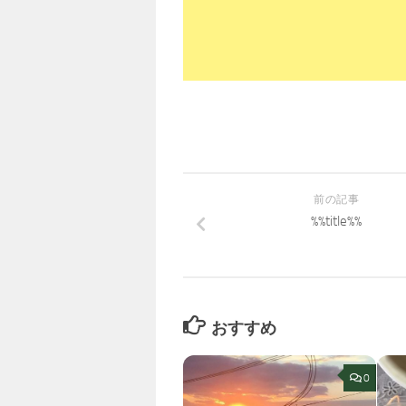
前の記事
%%title%%
おすすめ
0