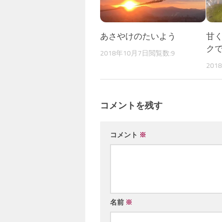
あさやけのたいよう
甘
ク
2018年10月7日
閲覧数:9
201
コメントを残す
コメント
※
名前
※