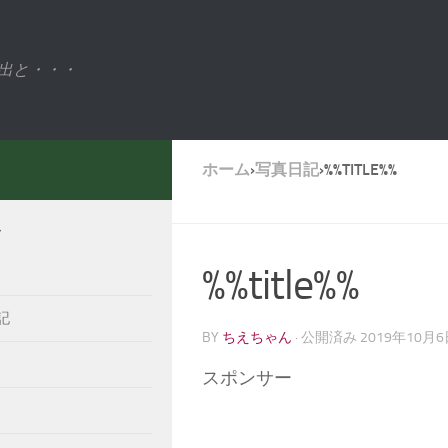
出と・・・
ホーム
›
写真日記
›
%%TITLE%%
ー
%%title%%
記
BY
ちえちゃん
· 公開済み
2019年10月
スポンサー