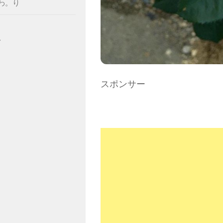
わ。り
ー
スポンサー