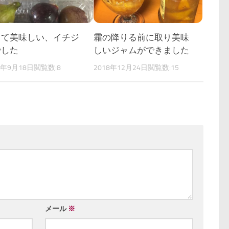
くて美味しい、イチジ
霜の降りる前に取り美味
でした
しいジャムができました
8年9月18日
閲覧数:8
2018年12月24日
閲覧数:15
メール
※