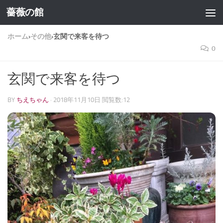
薔薇の館
コンテンツへスキップ
ホーム
›
その他
›
玄関で来客を待つ
0
玄関で来客を待つ
BY
ちえちゃん
·
2018年11月10日
閲覧数:12