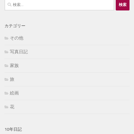
検
索:
カテゴリー
その他
写真日記
家族
旅
絵画
花
10年日記