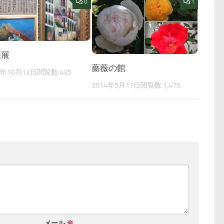
0
1
画展
薔薇の館
5年10月12日
閲覧数:435
2014年5月17日
閲覧数:1,475
メール
※