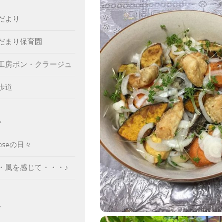
だより
だまり保育園
工房ボン・クラージュ
歩道
グ
Roseの日々
・風を感じて・・・♪
ん