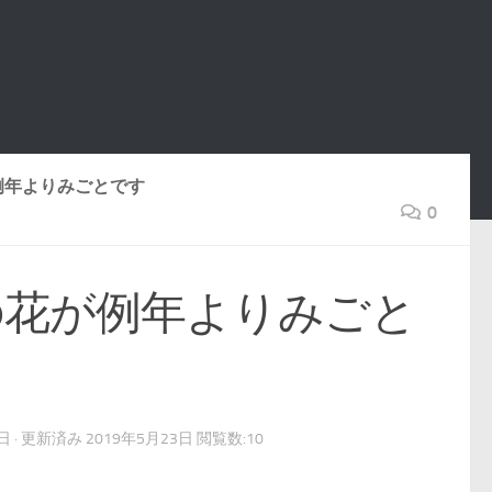
例年よりみごとです
0
の花が例年よりみごと
3日
· 更新済み
2019年5月23日
閲覧数:10