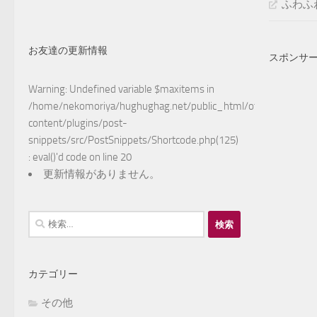
ふわふ
お友達の更新情報
スポンサ
Warning
: Undefined variable $maxitems in
/home/nekomoriya/hughughag.net/public_html/otake/wp-
content/plugins/post-
snippets/src/PostSnippets/Shortcode.php(125)
: eval()'d code
on line
20
更新情報がありません。
検
索:
カテゴリー
その他