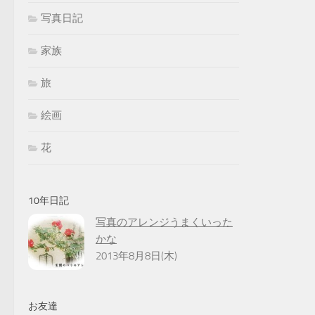
写真日記
家族
旅
絵画
花
10年日記
写真のアレンジうまくいった
かな
2013年8月8日(木)
お友達