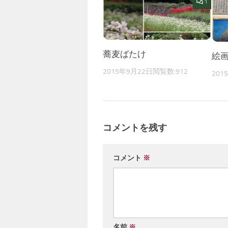
1
蕎麦ばたけ
絵
2015年9月22日
閲覧数:912
201
コメントを残す
コメント
※
名前
※