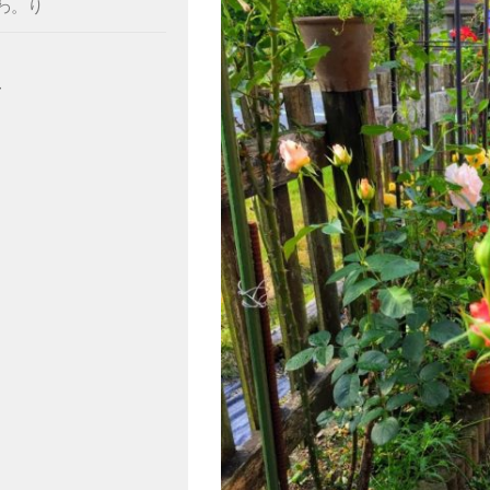
わ。り
ー