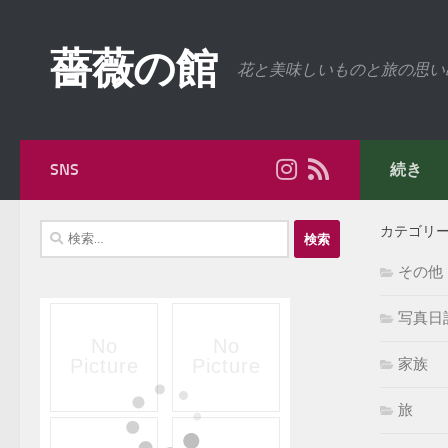
コンテンツへスキップ
薔薇の館
花と美味しいものと旅の思い
SNS
続き
検
カテゴリ
索:
その他
写真日
家族
旅