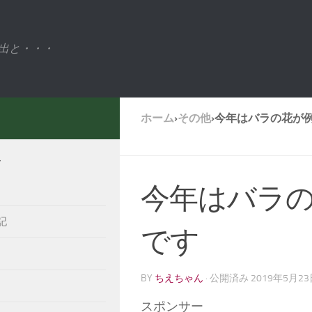
出と・・・
ホーム
›
その他
›
今年はバラの花が
ー
今年はバラ
記
です
BY
ちえちゃん
· 公開済み
2019年5月2
スポンサー