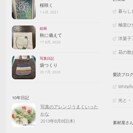
桜咲く
暮らし
1 4月, 2021
極楽ひ
絵画
秋に備えて
洋菓子
17 9月, 2020
花の散
写真日記
袋つくり
20 7月, 2020
愛読ブロ
White
10年日記
光と・
写真のアレンジうまくいった
かな
2013年8月8日(木)
素材屋さ