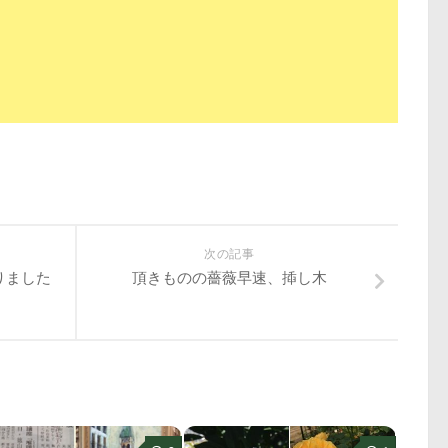
次の記事
りました
頂きものの薔薇早速、揷し木