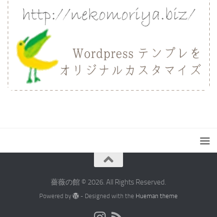
薔薇の館 © 2026. All Rights Reserved.
Powered by
- Designed with the
Hueman theme