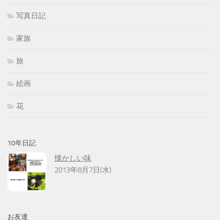
写真日記
家族
旅
絵画
花
10年日記
懐かしい味
2013年8月7日(水)
お友達