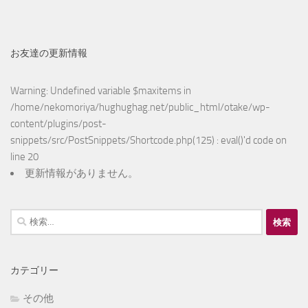
お友達の更新情報
Warning
: Undefined variable $maxitems in
/home/nekomoriya/hughughag.net/public_html/otake/wp-
content/plugins/post-
snippets/src/PostSnippets/Shortcode.php(125) : eval()'d code
on
line
20
更新情報がありません。
検
索:
カテゴリー
その他