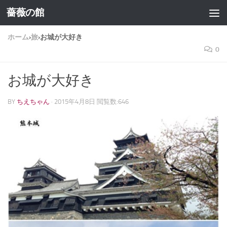
薔薇の館
コンテンツへスキップ
ホーム
›
旅
›
お城が大好き
0
お城が大好き
BY
ちえちゃん
·
2015年4月8日
閲覧数:646