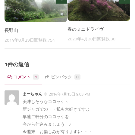
春のミニドライヴ
長野山
2020年4月20日
閲覧数:30
2014年8月29日
閲覧数:754
1件の返信
コメント
1
ピンバック
0
まーちゃん
2014年7月15日 9:03 PM
美味しそうなコロッケ～
新ジャガでの・・私も大好きですよ
早速二軒分のコロッケを
今から仕込みましょう ♪
今週末 お楽しみが有りますﾈ・・・