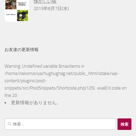
懐かしい味
2013年8月7日(水)
お友達の更新情報
Warning
: Undefined variable $maxitems in
/home/nekomoriya/hughughag.net/public_html/otake/wp-
content/plugins/post-
snippets/src/PostSnippets/Shortcode.php(125) : eval()'d code
on
line
20
更新情報がありません。
検
索: