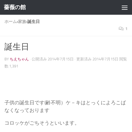
薔薇の館
コンテンツへスキップ
ホーム
›
家族
›
誕生日
1
誕生日
BY
ちえちゃん
· 公開済み
2014年7月15日
· 更新済み
2014年7月15日
閲覧
数:1,391
子供の誕生日です(齢不明）ケ－キはとっくによろこば
なくなっております
コロッケがごちそうといいます。