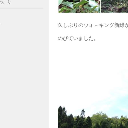
わ。り
ー
久しぶりのウォ－キング新緑
のびていました。