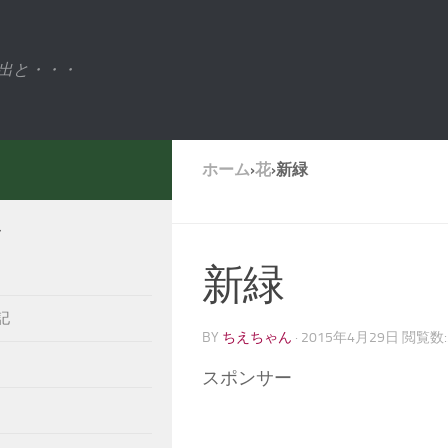
出と・・・
ホーム
›
花
›
新緑
ー
新緑
記
BY
ちえちゃん
·
2015年4月29日
閲覧数:
スポンサー