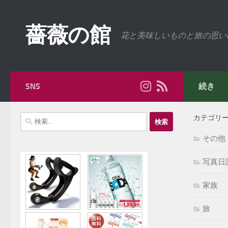
コンテンツへスキップ
薔薇の館
花と美味しいものと旅の思い
SNS
続き
検
カテゴリ
索:
その他
写真日
家族
旅