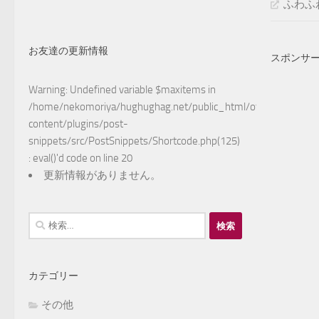
ふわふ
お友達の更新情報
スポンサ
Warning
: Undefined variable $maxitems in
/home/nekomoriya/hughughag.net/public_html/otake/wp-
content/plugins/post-
snippets/src/PostSnippets/Shortcode.php(125)
: eval()'d code
on line
20
更新情報がありません。
検
索:
カテゴリー
その他