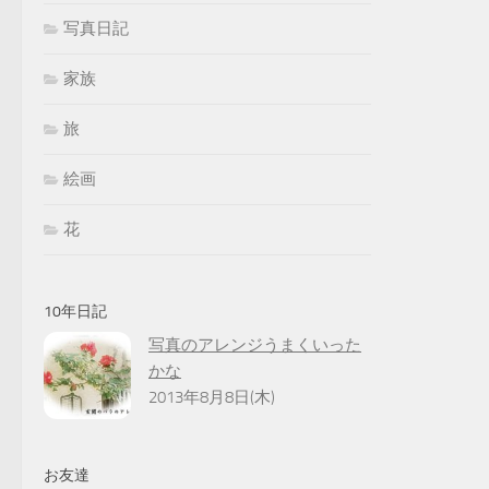
写真日記
家族
旅
絵画
花
10年日記
写真のアレンジうまくいった
かな
2013年8月8日(木)
お友達