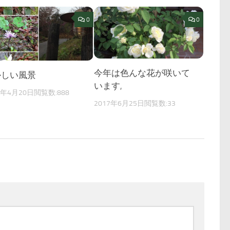
0
0
今年は色んな花が咲いて
かしい風景
います,
4年4月20日
閲覧数:888
2017年6月25日
閲覧数:33