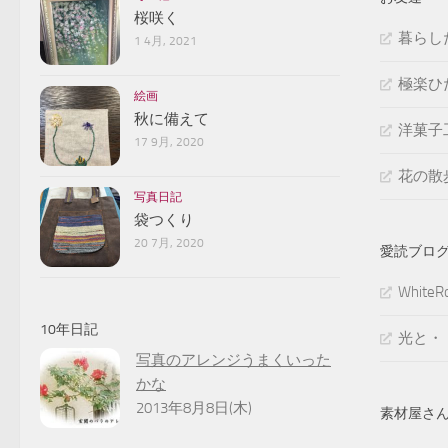
桜咲く
暮らし
1 4月, 2021
極楽ひ
絵画
秋に備えて
洋菓子
17 9月, 2020
花の散
写真日記
袋つくり
20 7月, 2020
愛読ブロ
White
10年日記
光と・
写真のアレンジうまくいった
かな
2013年8月8日(木)
素材屋さ