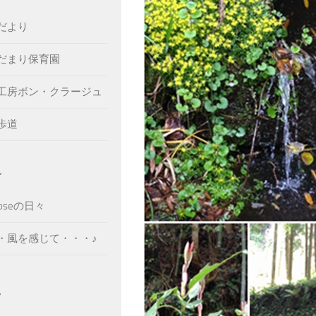
だより
だまり保育園
工房ボン・クラージュ
歩道
グ
Roseの日々
・風を感じて・・・♪
ん