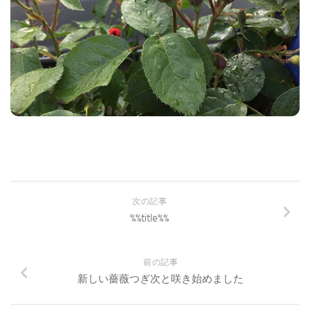
次の記事
%%title%%
前の記事
新しい薔薇つぎ次と咲き始めました