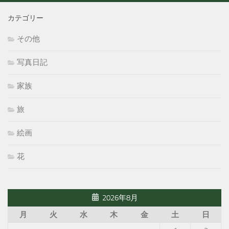
カテゴリー
その他
写真日記
家族
旅
絵画
花
2026年8月
月
火
水
木
金
土
日