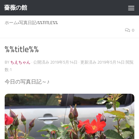
薔薇の館
コンテンツへスキップ
ホーム
›
写真日記
›
%%TITLE%%
0
%%title%%
BY
ちえちゃん
· 公開済み
2019年5月14日
· 更新済み
2019年5月14日
閲覧
数:1
今日の写真日記～♪