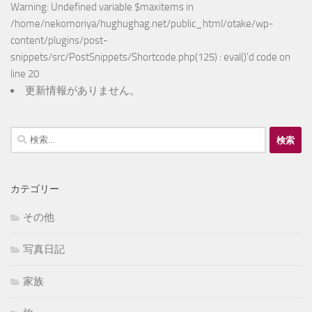
Warning
: Undefined variable $maxitems in
/home/nekomoriya/hughughag.net/public_html/otake/wp-
content/plugins/post-
snippets/src/PostSnippets/Shortcode.php(125) : eval()'d code
on
line
20
更新情報がありません。
検
索:
カテゴリー
その他
写真日記
家族